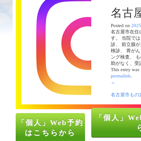
名古
Posted on
202
名古屋市在住
す。 当院で
診、 前立腺
検診、 胃が
ング検査、 
助がなく、受
This entry was
permalink
.
←
名古屋市もの
「個人」We
「個人」Web予約
はこちらから