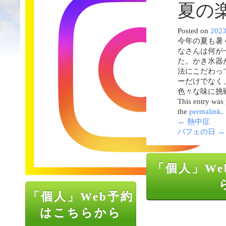
夏の
Posted on
202
今年の夏も暑
なさんは何が
た。かき氷器
法にこだわっ
ーだけでなく
色々な味に挑
This entry was
the
permalink
.
←
熱中症
パフェの日
→
「個人」We
「個人」Web予約
はこちらから