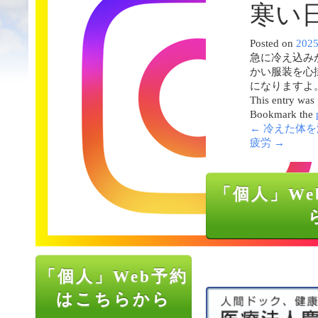
寒い
Posted on
202
急に冷え込み
かい服装を心
になりますよ
This entry was
Bookmark the
←
冷えた体を
疲労
→
「個人」We
「個人」Web予約
はこちらから