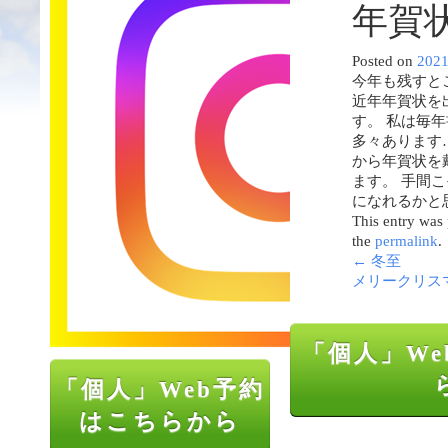
年賀
Posted on
202
今年も残すと
近年年賀状を
す。 私は毎
多々あります
から年賀状を
ます。 手間
になれるかと
This entry was
the
permalink
.
←
冬至
メリークリス
「個人」We
「個人」Web予約
はこちらから