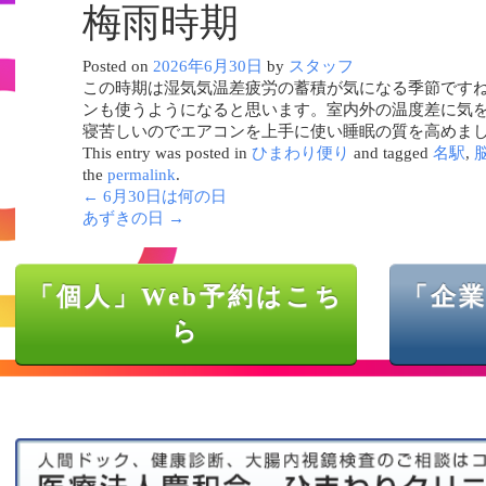
梅雨時期
Posted on
2026年6月30日
by
スタッフ
この時期は湿気気温差疲労の蓄積が気になる季節ですね
ンも使うようになると思います。室内外の温度差に気
寝苦しいのでエアコンを上手に使い睡眠の質を高めま
This entry was posted in
ひまわり便り
and tagged
名駅
,
the
permalink
.
←
6月30日は何の日
あずきの日
→
「個人」Web予約はこち
「企業
ら