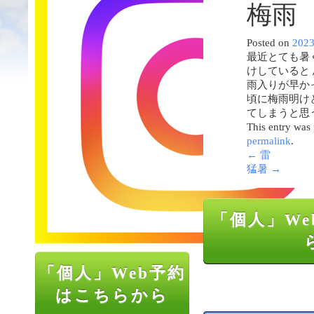
梅雨
Posted on
202
最近とても暑
けしていると
雨入りが早か
頃に梅雨明け
てしまうと思
This entry was
permalink
.
←
雷
猛暑
→
「個人」We
「個人」Web予約
はこちらから