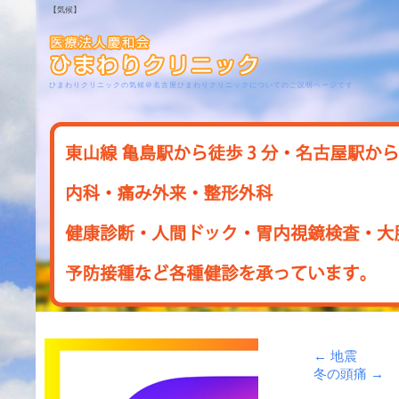
【気候】
ひまわりクリニックの気候＠名古屋ひまわりクリニックについてのご説明ページです
←
地震
冬の頭痛
→