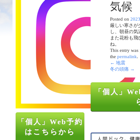
気候
Posted on
202
厳しい寒さが
し、朝昼の気
また花粉も飛
ね。
This entry was
the
permalink
.
←
地震
冬の頭痛
→
「個人」We
「個人」Web予約
はこちらから