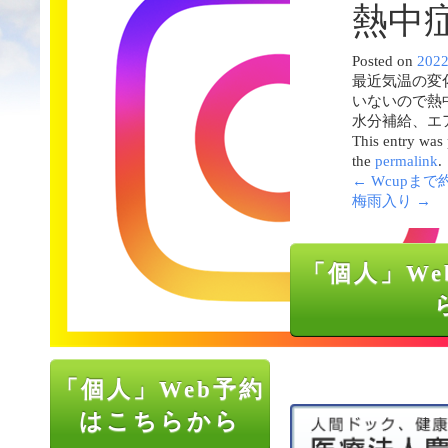
熱中
Posted on
202
最近気温の変
いないので熱
水分補給、エ
This entry was
the
permalink
.
←
Wcupまで
梅雨入り
→
「個人」We
「個人」Web予約
はこちらから