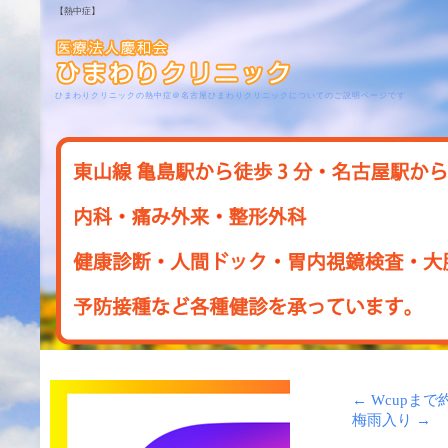
【熱中症】
ひまわりクリニックの熱中症＠名古屋ひまわりクリニックについてのご説明ページです
←
Wcupまで
梅雨入り
→