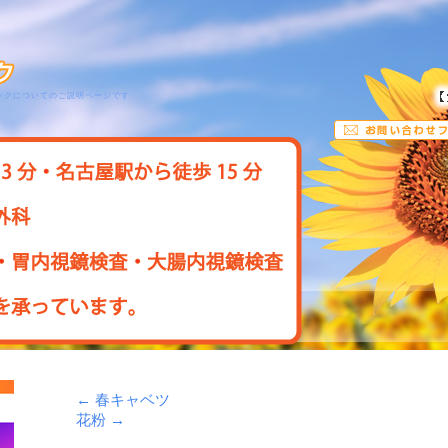
ックについてのご説明ページです
←
春キャベツ
花粉
→