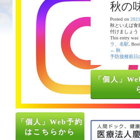
秋の
Posted on
202
秋といえば食
付けましょ
This entry was
ラ、名駅
. Boo
←
秋
予防接種前日
「個人」We
「個人」Web予約
はこちらから