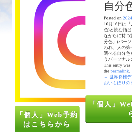
自分
Posted on
202
10月16日は『
色)と読む語
ながらに持つ
分色」(パー
われ、人の第
調べる自分色
うパーソナル
This entry was
the
permalink
.
←
世界脊椎デ
おいもほりの
「個人」We
「個人」Web予約
はこちらから