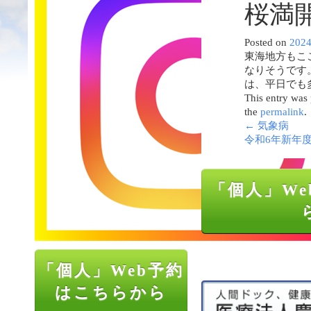
桜満
Posted on
202
東海地方もこ
なりそうです
は、平日でも
This entry was
the
permalink
.
←
気象病
令和6年新年
「個人」We
「個人」Web予約
はこちらから