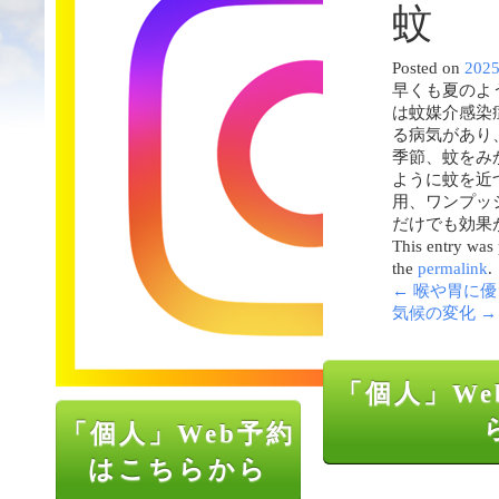
蚊
Posted on
202
早くも夏のよ
は蚊媒介感染
る病気があり
季節、蚊をみ
ように蚊を近
用、ワンプッ
だけでも効果
This entry was
the
permalink
.
←
喉や胃に優
気候の変化
→
「個人」We
「個人」Web予約
はこちらから