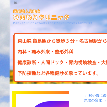
【蚊】
ひまわりクリニックの蚊＠名古屋ひまわりクリニックについてのご説明ページです
←
喉や胃に優
気候の変化
→