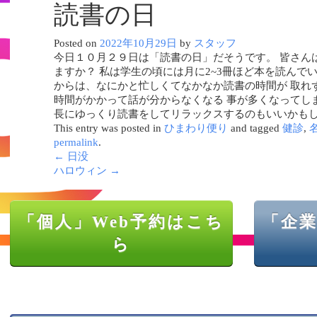
読書の日
Posted on
2022年10月29日
by
スタッフ
今日１０月２９日は「読書の日」だそうです。 皆さん
ますか？ 私は学生の頃には月に2~3冊ほど本を読んで
からは、なにかと忙しくてなかなか読書の時間が 取れ
時間がかかって話が分からなくなる 事が多くなってし
長にゆっくり読書をしてリラックスするのもいいかも
This entry was posted in
ひまわり便り
and tagged
健診
,
permalink
.
←
日没
ハロウィン
→
「個人」Web予約はこち
「企業
ら