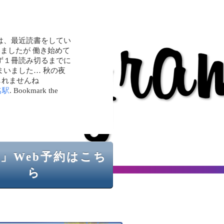
は、最近読書をしてい
いましたが 働き始めて
ず１冊読み切るまでに
まいました… 秋の夜
しれませんね
名駅
. Bookmark the
」Web予約はこち
ら