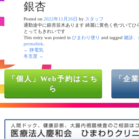
銀杏
Posted on
2022年11月26日
by
スタッフ
通勤途中に銀杏並木あります 綺麗に黄色く色づいてひ
とってもきれいです
This entry was posted in
ひまわり便り
and tagged
健診、
permalink
.
←
静電気
冬支度
→
「個人」Web予約はこち
「企業
ら