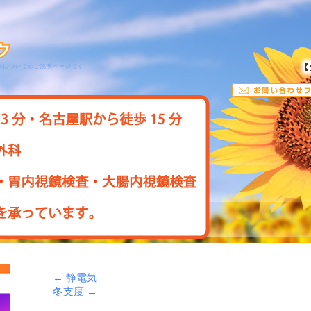
クについてのご説明ページです
←
静電気
冬支度
→