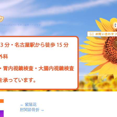
クリニックについてのご説明ページです
←
紫陽花
肘関節骨折
→