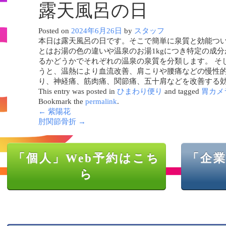
露天風呂の日
Posted on
2024年6月26日
by
スタッフ
本日は露天風呂の日です。そこで簡単に泉質と効能つい
とはお湯の色の違いや温泉のお湯1kgにつき特定の成
るかどうかでそれぞれの温泉の泉質を分類します。 そ
うと、温熱により血流改善、肩こりや腰痛などの慢性
り、神経痛、筋肉痛、関節痛、五十肩などを改善する
This entry was posted in
ひまわり便り
and tagged
胃カメ
Bookmark the
permalink
.
←
紫陽花
肘関節骨折
→
「個人」Web予約はこち
「企業
ら