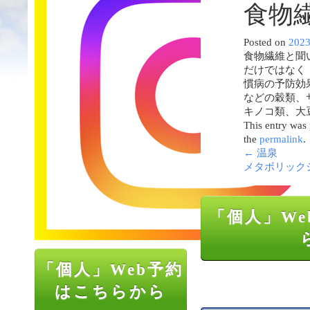
食物
Posted on
202
食物繊維と聞
だけではなく
慣病の予防効
などの穀類、
キノコ類、大
This entry was
the
permalink
.
←
温泉
メタボリック
「個人」We
「個人」Web予約
はこちらから