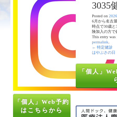
3035
Posted on
202
6月から名古屋
時点で30歳
険加入の方で
This entry was
permalink
.
←
特定健診
はやぶさの日
「個人」We
「個人」Web予約
はこちらから