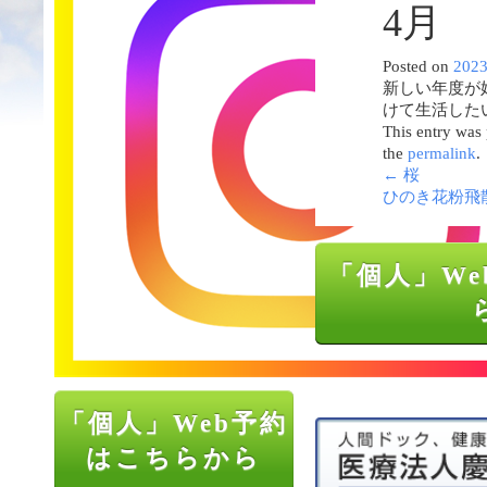
4月
Posted on
202
新しい年度が
けて生活した
This entry was
the
permalink
.
←
桜
ひのき花粉飛
「個人」We
「個人」Web予約
はこちらから