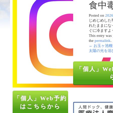
食中
Posted on
202
じめじめした
れたままにな
ぐに冷ますよ
This entry was
the
permalink
.
←
お玉ヶ池種
太陽の光を浴
「個人」We
「個人」Web予約
はこちらから