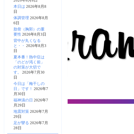
2026年8月8日
本日は
2026年8月8
日
体調管理
2026年8月
6日
肋骨（胸郭）の重
要性
2026年8月3日
背中が丸くなる
と・・
2026年8月3
日
夏本番！熱中症は
「のどが渇く前」
の対策が大切で
す。
2026年7月30
日
今日は「梅干しの
日」です！
2026年7
月30日
福神漬の日
2026年7
月29日
地震対策
2026年7月
29日
足が攣る
2026年7月
28日