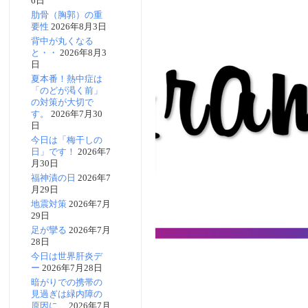
6日
肋骨（胸郭）の重
要性
2026年8月3日
背中が丸くなる
と・・
2026年8月3
日
夏本番！熱中症は
「のどが渇く前」
の対策が大切で
す。
2026年7月30
日
今日は「梅干しの
日」です！
2026年7
月30日
福神漬の日
2026年7
月29日
地震対策
2026年7月
29日
足が攣る
2026年7月
28日
今日は世界肝炎デ
ー
2026年7月28日
暗がりでの携帯の
見過ぎは緑内障の
原因に…
2026年7月