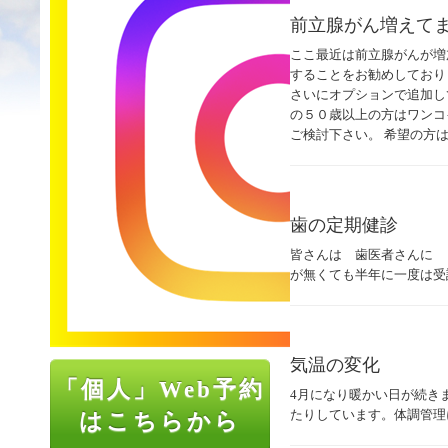
前立腺がん増えて
ここ最近は前立腺がんが増
することをお勧めしており
さいにオプションで追加し
の５０歳以上の方はワンコ
ご検討下さい。 希望の方
歯の定期健診
皆さんは 歯医者さんに 
が無くても半年に一度は受
気温の変化
「個人」Web予約
4月になり暖かい日が続き
たりしています。体調管理
はこちらから