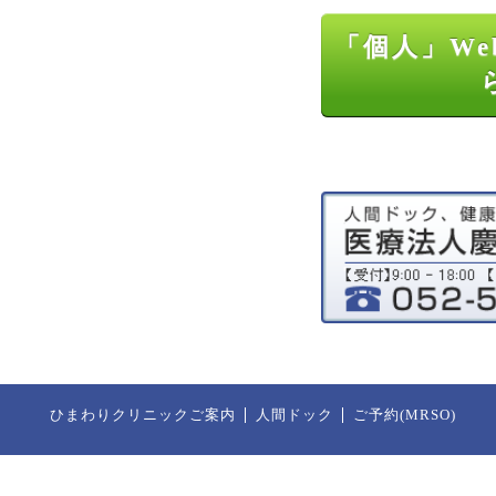
「個人」We
ひまわりクリニックご案内
人間ドック
ご予約(MRSO)