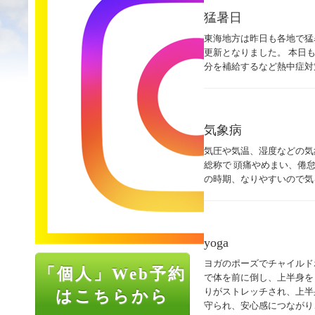
猛暑日
東海地方は昨日も各地で猛
更新となりました。 本日
分を補給するなど熱中症対
気象病
気圧や気温、湿度などの気
総称で 頭痛やめまい、倦
の時期、なりやすいので気
yoga
ヨガのポーズでチャイルド
「個人」Web予約
で体を前に倒し、上半身を
りがストレッチされ、上半
はこちらから
守られ、安心感につながり