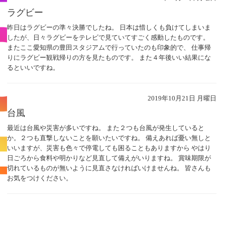
ラグビー
昨日はラグビーの準々決勝でしたね。 日本は惜しくも負けてしまいま
したが、日々ラグビーをテレビで見ていてすごく感動したものです。
またここ愛知県の豊田スタジアムで行っていたのも印象的で、 仕事帰
りにラグビー観戦帰りの方を見たものです。 また４年後いい結果にな
るといいですね。
2019年10月21日 月曜日
台風
最近は台風や災害が多いですね。 また２つも台風が発生していると
か。２つも直撃しないことを願いたいですね。 備えあれば憂い無しと
いいますが、災害も色々で停電しても困ることもありますから やはり
日ごろから食料や明かりなど見直して備えがいりますね。 賞味期限が
切れているものが無いように見直さなければいけませんね。 皆さんも
お気をつけください。