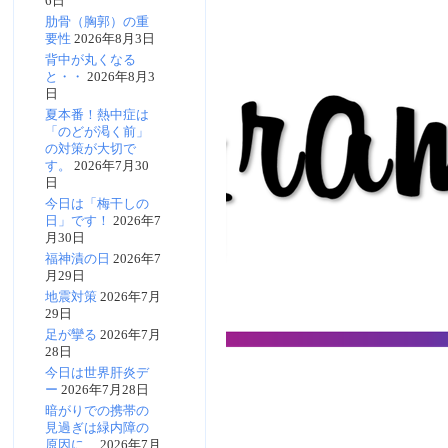
6日
肋骨（胸郭）の重
要性
2026年8月3日
背中が丸くなる
と・・
2026年8月3
日
夏本番！熱中症は
「のどが渇く前」
の対策が大切で
す。
2026年7月30
日
今日は「梅干しの
日」です！
2026年7
月30日
福神漬の日
2026年7
月29日
地震対策
2026年7月
29日
足が攣る
2026年7月
28日
今日は世界肝炎デ
ー
2026年7月28日
暗がりでの携帯の
見過ぎは緑内障の
原因に…
2026年7月