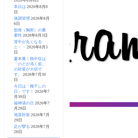
2026年8月8日
本日は
2026年8月8
日
体調管理
2026年8月
6日
肋骨（胸郭）の重
要性
2026年8月3日
背中が丸くなる
と・・
2026年8月3
日
夏本番！熱中症は
「のどが渇く前」
の対策が大切で
す。
2026年7月30
日
今日は「梅干しの
日」です！
2026年7
月30日
福神漬の日
2026年7
月29日
地震対策
2026年7月
29日
足が攣る
2026年7月
28日