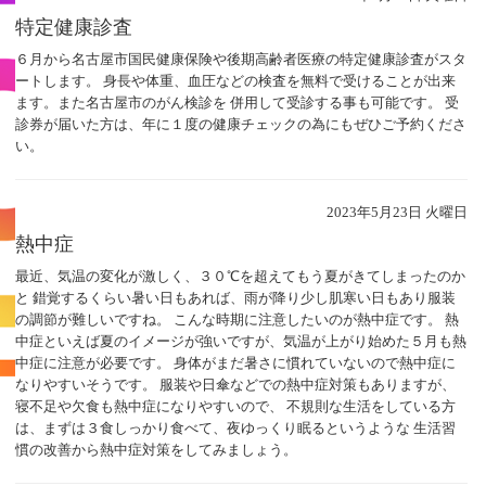
特定健康診査
６月から名古屋市国民健康保険や後期高齢者医療の特定健康診査がスタ
ートします。 身長や体重、血圧などの検査を無料で受けることが出来
ます。また名古屋市のがん検診を 併用して受診する事も可能です。 受
診券が届いた方は、年に１度の健康チェックの為にもぜひご予約くださ
い。
2023年5月23日 火曜日
熱中症
最近、気温の変化が激しく、３０℃を超えてもう夏がきてしまったのか
と 錯覚するくらい暑い日もあれば、雨が降り少し肌寒い日もあり服装
の調節が難しいですね。 こんな時期に注意したいのが熱中症です。 熱
中症といえば夏のイメージが強いですが、気温が上がり始めた５月も熱
中症に注意が必要です。 身体がまだ暑さに慣れていないので熱中症に
なりやすいそうです。 服装や日傘などでの熱中症対策もありますが、
寝不足や欠食も熱中症になりやすいので、 不規則な生活をしている方
は、まずは３食しっかり食べて、夜ゆっくり眠るというような 生活習
慣の改善から熱中症対策をしてみましょう。