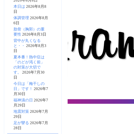
2026年8月8日
本日は
2026年8月8
日
体調管理
2026年8月
6日
肋骨（胸郭）の重
要性
2026年8月3日
背中が丸くなる
と・・
2026年8月3
日
夏本番！熱中症は
「のどが渇く前」
の対策が大切で
す。
2026年7月30
日
今日は「梅干しの
日」です！
2026年7
月30日
福神漬の日
2026年7
月29日
地震対策
2026年7月
29日
足が攣る
2026年7月
28日