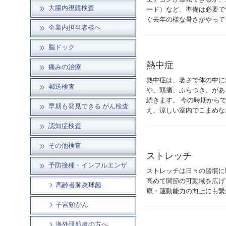
大腸内視鏡検査
ード）など、準備は必要で
ぐ去年の様な暑さがやって
企業内担当者様へ
脳ドック
熱中症
痛みの治療
熱中症は、暑さで体の中に
郵送検査
や、頭痛、ふらつき、があ
続きます。 今の時期から
早期も発見できる がん検査
え、涼しい室内でこまめな
認知症検査
その他検査
ストレッチ
予防接種・インフルエンザ
ストレッチは日々の習慣に
高めて関節の可動域を広げ
高齢者肺炎球菌
康・運動能力の向上にも繋
子宮頸がん
海外渡航者の方へ