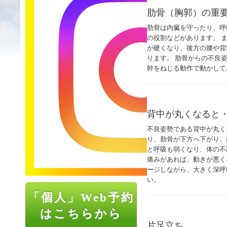
肋骨（胸郭）の重
肋骨は内臓を守ったり、呼
の役割などがあります。 
が硬くなり、後方の腰や背
ります。 肋骨からの不良
幹をねじる動作で動かして
背中が丸くなると
不良姿勢である背中が丸く
り、肋骨が下方へ下がり、
と呼吸も弱くなり、体の不
痛みがあれば、動きが悪く
ージしながら、大きく深呼
い。
「個人」Web予約
はこちらから
片足立ち